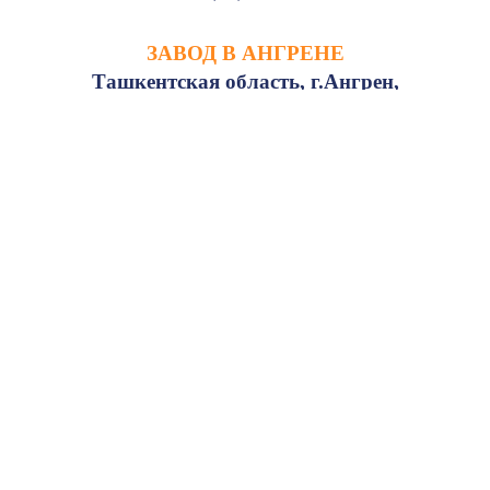
ЗАВОД В АНГРЕНЕ
Ташкентская область, г.Ангрен,
Промзона Апартак, территория СЭЗ Ангрен
+ (998 71) 283 48 14
ДИЛЕРЫ В РЕГИОНАХ
Андижан
Маргилан
Наманган
Самарканд
Бухара
Хорезм